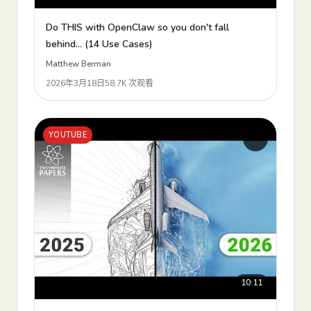
Do THIS with OpenClaw so you don't fall
behind... (14 Use Cases)
Matthew Berman
2026年3月18日
58.7K 次观看
YOUTUBE
10:11