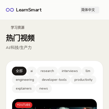
LearnSmart
简体中文
打
学习资源
热门视频
AI/科技/生产力
全部
ai
research
interviews
llm
engineering
developer-tools
productivity
explainers
news
YOUTUBE