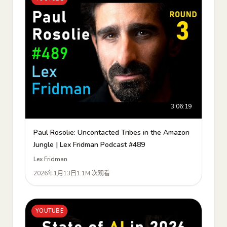
3:06:19
Paul Rosolie: Uncontacted Tribes in the Amazon
Jungle | Lex Fridman Podcast #489
Lex Fridman
2026年1月13日
1.1M 次观看
YOUTUBE