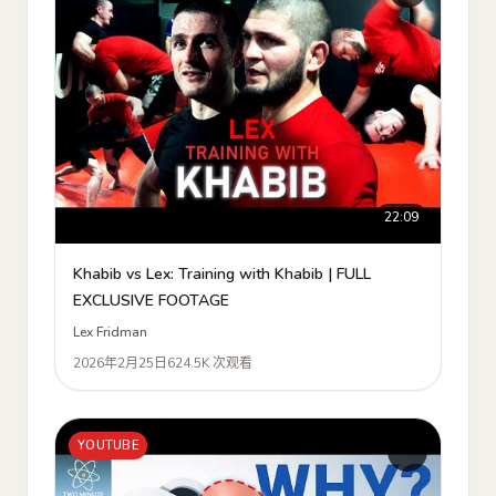
22:09
Khabib vs Lex: Training with Khabib | FULL
EXCLUSIVE FOOTAGE
Lex Fridman
2026年2月25日
624.5K 次观看
YOUTUBE