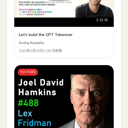
2:13:35
Let's build the GPT Tokenizer
Andrej Karpathy
2024年2月20日
1.1M 次观看
YOUTUBE