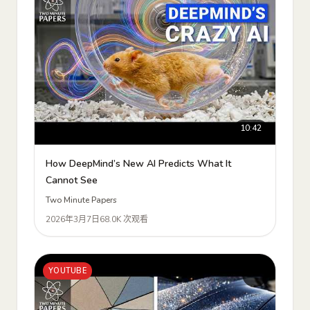
10:42
How DeepMind’s New AI Predicts What It
Cannot See
Two Minute Papers
2026年3月7日
68.0K 次观看
YOUTUBE