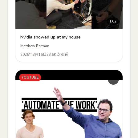
1:02
Nvidia showed up at my house
Matthew Berman
2026年3月16日
33.6K 次观看
YOUTUBE