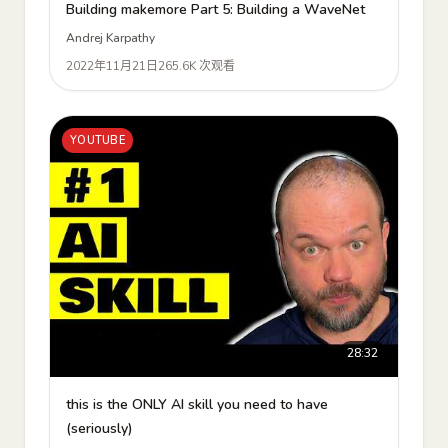
Building makemore Part 5: Building a WaveNet
Andrej Karpathy
2022年11月21日
265.6K 次观看
YOUTUBE
28:32
this is the ONLY AI skill you need to have
(seriously)