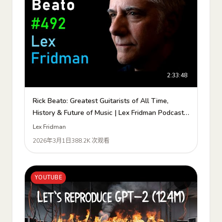
2:33:48
Rick Beato: Greatest Guitarists of All Time,
History & Future of Music | Lex Fridman Podcast
#492
Lex Fridman
2026年3月1日
388.2K 次观看
YOUTUBE