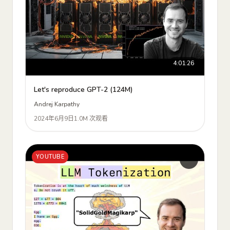
4:01:26
Let's reproduce GPT-2 (124M)
Andrej Karpathy
2024年6月9日
1.0M 次观看
YOUTUBE