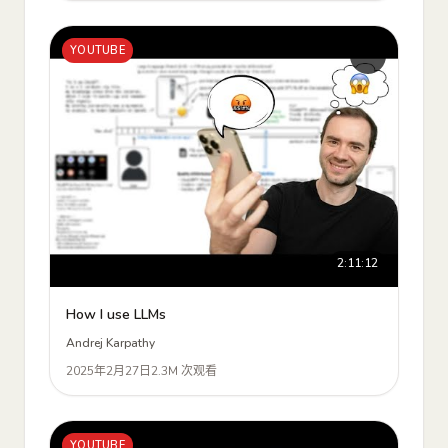
YOUTUBE
2:11:12
How I use LLMs
Andrej Karpathy
2025年2月27日
2.3M 次观看
YOUTUBE