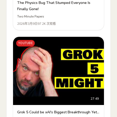
The Physics Bug That Stumped Everyone Is
Finally Gone!
Two Minute Papers
2026年3月9日
97.2K 次观看
YOUTUBE
27:49
Grok 5 Could be xAI's Biggest Breakthrough Yet...