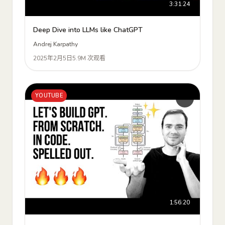
3:31:24
Deep Dive into LLMs like ChatGPT
Andrej Karpathy
2025年2月5日
5.9M 次观看
YOUTUBE
1:56:20