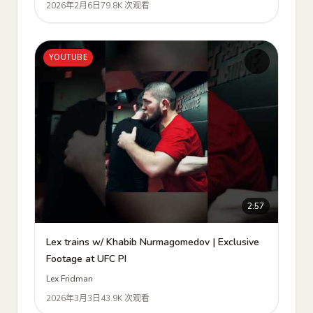
2026年2月6日
79.8K 次观看
YOUTUBE
2:57
Lex trains w/ Khabib Nurmagomedov | Exclusive
Footage at UFC PI
Lex Fridman
2026年3月3日
43.9K 次观看