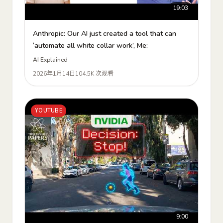
19:03
Anthropic: Our AI just created a tool that can
‘automate all white collar work’, Me:
AI Explained
2026年1月14日
104.5K 次观看
YOUTUBE
9:00