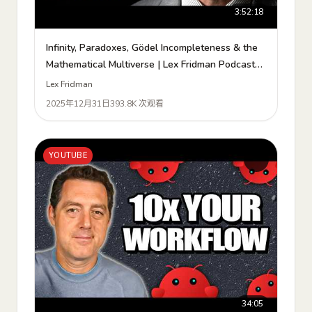
3:52:18
Infinity, Paradoxes, Gödel Incompleteness & the
Mathematical Multiverse | Lex Fridman Podcast
#488
Lex Fridman
2025年12月31日
393.8K 次观看
YOUTUBE
34:05