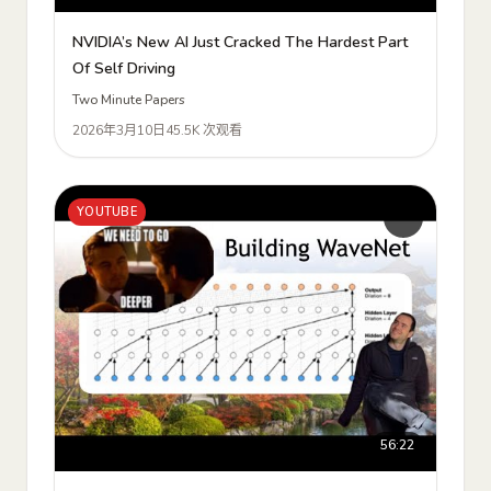
NVIDIA’s New AI Just Cracked The Hardest Part
Of Self Driving
Two Minute Papers
2026年3月10日
45.5K 次观看
YOUTUBE
56:22