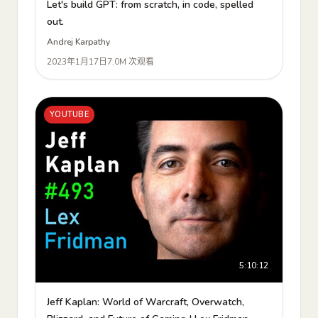
Let's build GPT: from scratch, in code, spelled
out.
Andrej Karpathy
2023年1月17日
7.0M 次观看
YOUTUBE
5:10:12
Jeff Kaplan: World of Warcraft, Overwatch,