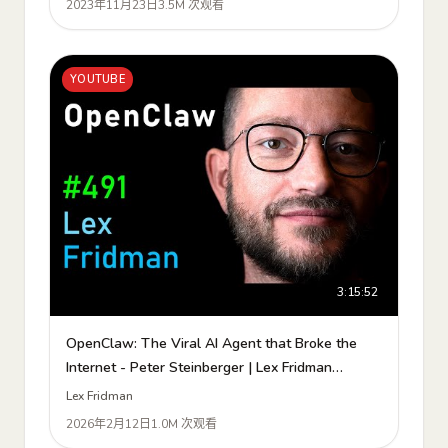
2023年11月23日
3.5M 次观看
YOUTUBE
3:15:52
OpenClaw: The Viral AI Agent that Broke the
Internet - Peter Steinberger | Lex Fridman
Podcast #491
Lex Fridman
2026年2月12日
1.0M 次观看