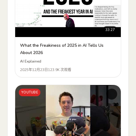
33:27
What the Freakiness of 2025 in AI Tells Us
About 2026
AI Explained
2025年12月23日
123.9K 次观看
YOUTUBE