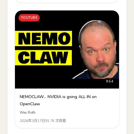
YOUTUBE
9:54
NEMOCLAW... NVIDIA is going ALL IN on
OpenClaw
Wes Roth
2026年3月17日
55.7K 次观看