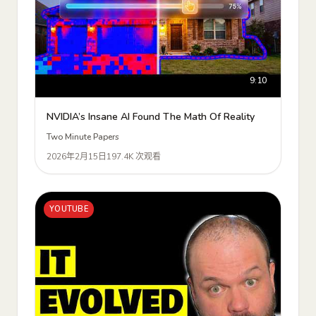
9:10
NVIDIA’s Insane AI Found The Math Of Reality
Two Minute Papers
2026年2月15日
197.4K 次观看
YOUTUBE