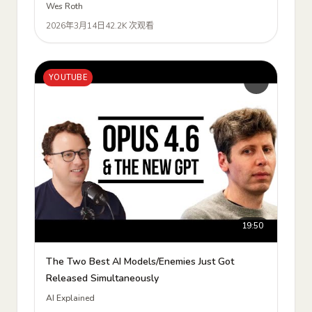
Wes Roth
2026年3月14日
42.2K 次观看
YOUTUBE
19:50
The Two Best AI Models/Enemies Just Got
Released Simultaneously
AI Explained