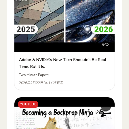
9:52
Adobe & NVIDIA’s New Tech Shouldn’t Be Real
Time. But It Is.
Two Minute Papers
2026年2月22日
84.1K 次观看
YOUTUBE