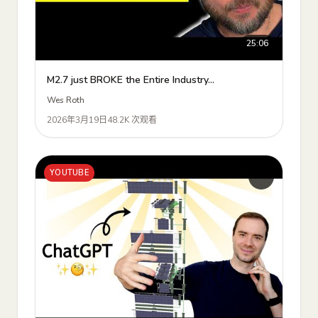
25:06
M2.7 just BROKE the Entire Industry...
Wes Roth
2026年3月19日
48.2K 次观看
YOUTUBE