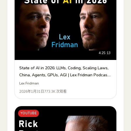
4:25:13
State of AI in 2026: LLMs, Coding, Scaling Laws,
China, Agents, GPUs, AGI | Lex Fridman Podcast
#490
Lex Fridman
2026年1月31日
773.3K 次观看
YOUTUBE