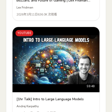
Blizzard, and Future of Gaming | Lex Fridman
Podcast #493
Lex Fridman
2026年3月11日
636.0K 次观看
YOUTUBE
59:48
[1hr Talk] Intro to Large Language Models
Andrej Karpathy