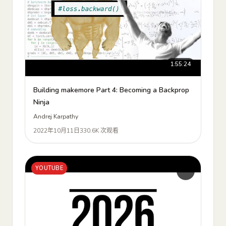
1:55:24
Building makemore Part 4: Becoming a Backprop
Ninja
Andrej Karpathy
2022年10月11日
330.6K 次观看
YOUTUBE