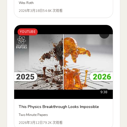
Wes Roth
2026年3月18日
54.6K 次观看
YOUTUBE
9:38
This Physics Breakthrough Looks Impossible
Two Minute Papers
2026年3月12日
79.2K 次观看