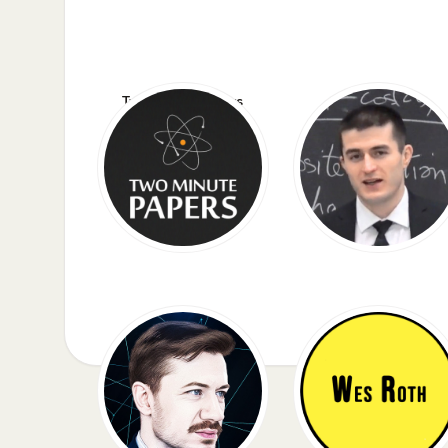
Two Minute Papers
Lex Fridman
AI Explained
Wes Roth