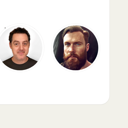
Matthew Berman
All About AI