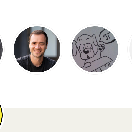
Andrej Karpathy
Yannic Kilcher