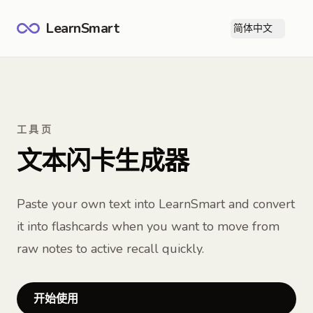
LearnSmart
简体中文
打
工具页
文本闪卡生成器
Paste your own text into LearnSmart and convert
it into flashcards when you want to move from
raw notes to active recall quickly.
开始使用