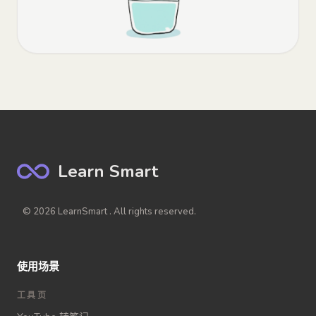
Learn Smart
© 2026 LearnSmart . All rights reserved.
使用场景
工具页