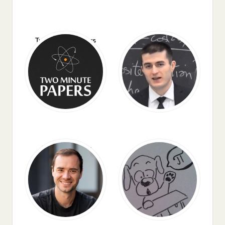
Two Minute Papers
Lex Fridman
Andrej Karpathy
Yannic Kilcher