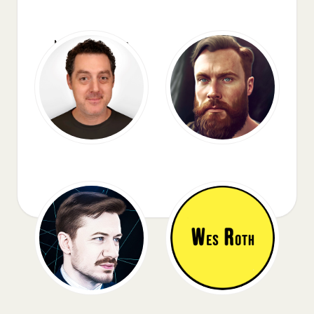
Matthew Berman
All About AI
AI Explained
Wes Roth